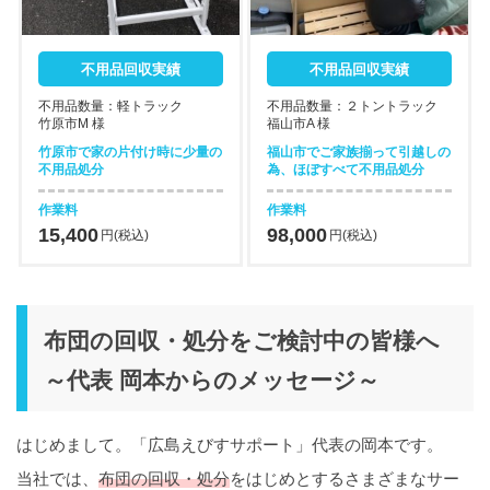
不用品回収実績
不用品回収実績
不用品数量：軽トラック
不用品数量：２トントラック
竹原市M 様
福山市A 様
竹原市で家の片付け時に少量の
福山市でご家族揃って引越しの
不用品処分
為、ほぼすべて不用品処分
作業料
作業料
15,400
98,000
円(税込)
円(税込)
布団の回収・処分をご検討中の皆様へ
～代表 岡本からのメッセージ～
はじめまして。「広島えびすサポート」代表の岡本です。
当社では、
布団の回収・処分
をはじめとするさまざまなサー