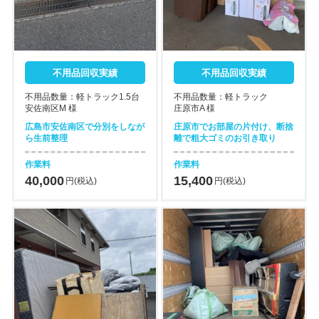
不用品回収実績
不用品回収実績
不用品数量：軽トラック1.5台
不用品数量：軽トラック
安佐南区M 様
庄原市A 様
広島市安佐南区で分別をしなが
庄原市でお部屋の片付け、断捨
ら生前整理
離で粗大ゴミのお引き取り
作業料
作業料
40,000
15,400
円(税込)
円(税込)