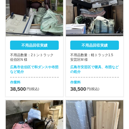
不用品回収実績
不用品回収実績
不用品数量：2トントラック
不用品数量：軽トラック1.5
佐伯区N 様
安芸区M 様
広島市佐伯区で和ダンスや布団
広島市安芸区で寝具、布団など
など処分
の処分
作業料
作業料
38,500
38,500
円(税込)
円(税込)