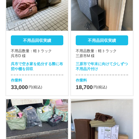
不用品回収実績
不用品回収実績
不用品数量：軽トラック
不用品数量：軽トラック
呉市D 様
三原市M 様
呉市で空き家を処分する際に布
三原市で年末に向けて少しずつ
団や棚を回収
不用品片付け
作業料
作業料
33,000
18,700
円(税込)
円(税込)