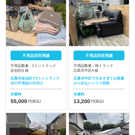
不用品回収実績
不用品回収実績
不用品数量：2トントラック
不用品数量：軽トラック
佐伯区N 様
広島市中区A 様
広島市佐伯区で2トントラック
広島市中区で大きすぎてお部屋
分の不用品の片付け
から出ないソファ回収
作業料
作業料
55,000
13,200
円(税込)
円(税込)