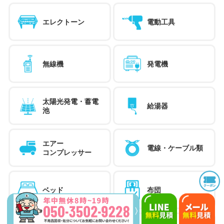
エレクトーン
電動工具
無線機
発電機
太陽光発電・蓄電
給湯器
池
エアー
電線・ケーブル類
コンプレッサー
ベッド
布団