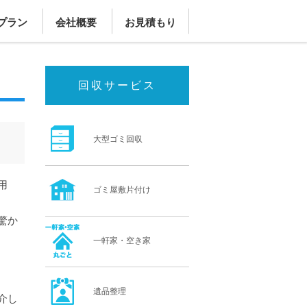
プラン
会社概要
お見積もり
回収サービス
大型ゴミ回収
用
ゴミ屋敷片付け
驚か
一軒家・空き家
遺品整理
介し