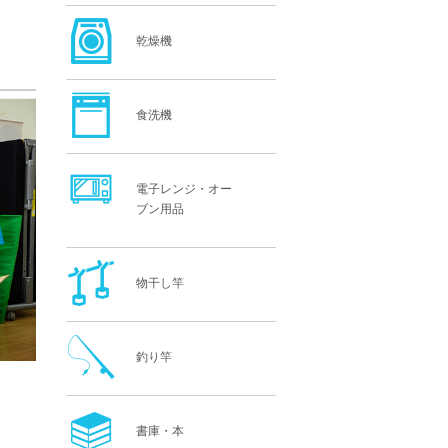
乾燥機
食洗機
電子レンジ・オー
ブン用品
物干し竿
釣り竿
書庫・本