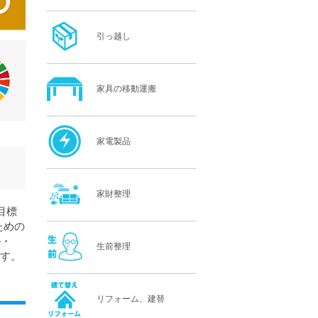
引っ越し
家具の移動運搬
家電製品
家財整理
発目標
ための
ル・
生前整理
ます。
リフォーム、建替