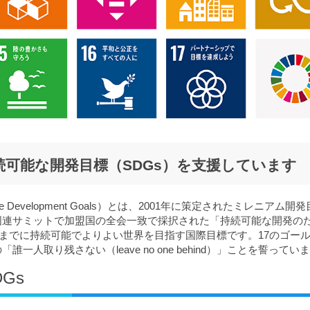
可能な開発目標（SDGs）を支援しています
e Development Goals）とは、2001年に策定されたミレニアム開
月の国連サミットで加盟国の全会一致で採択された「持続可能な開発の
0年までに持続可能でよりよい世界を目指す国際目標です。17のゴー
一人取り残さない（leave no one behind）」ことを誓ってい
Gs