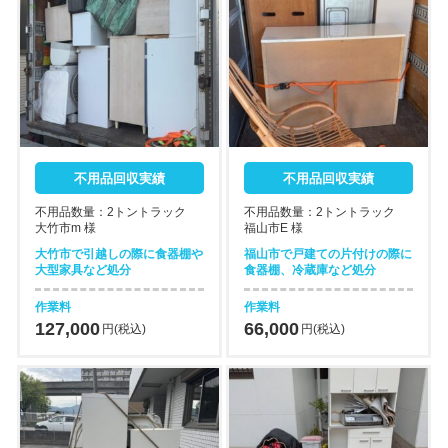
不用品回収実績
不用品回収実績
不用品数量：2トントラック
不用品数量：2トントラック
大竹市m 様
福山市E 様
大竹市で引越しの際に食器棚や
福山市で戸建ての片付けの際に
大型家具など処分
食器棚、冷蔵庫など処分
作業料
作業料
127,000
66,000
円(税込)
円(税込)