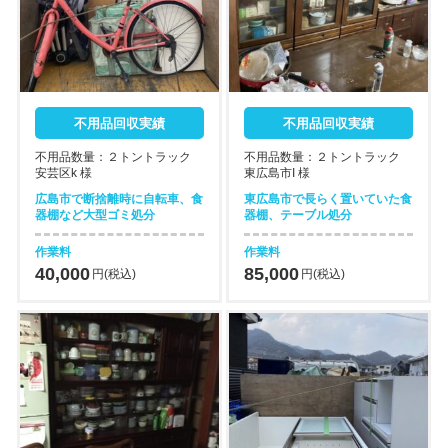
不用品回収実績
不用品回収実績
不用品数量：２トントラック
不用品数量：２トントラック
安芸区k 様
東広島市I 様
広島市で断捨離時に自転車、食
東広島市で長らく置いていた食
器棚など大型ゴミ処分
器棚、テーブル処分
作業料
作業料
40,000
85,000
円(税込)
円(税込)