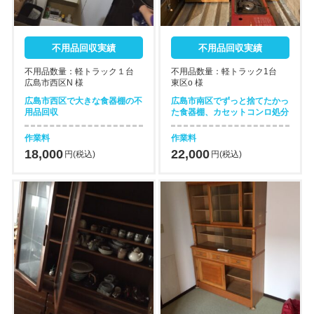
不用品回収実績
不用品回収実績
不用品数量：軽トラック１台
不用品数量：軽トラック1台
広島市西区N 様
東区o 様
広島市西区で大きな食器棚の不
広島市南区でずっと捨てたかっ
用品回収
た食器棚、カセットコンロ処分
作業料
作業料
18,000
22,000
円(税込)
円(税込)