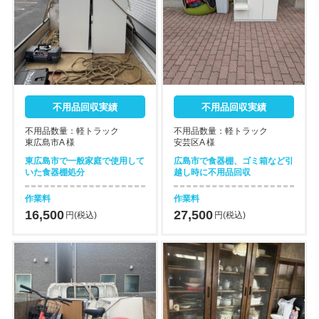
不用品回収実績
不用品回収実績
不用品数量：軽トラック
不用品数量：軽トラック
東広島市A 様
安芸区A 様
東広島市で一般家庭で使用して
広島市で食器棚、ゴミ箱など引
いた食器棚処分
越し時に不用品回収
作業料
作業料
16,500
27,500
円(税込)
円(税込)