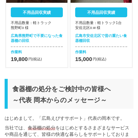
不用品回収実績
不用品回収実績
不用品数量：軽トラック
不用品数量：軽トラック1台
熊野町o 様
安佐北区o.w 様
広島県熊野町で不要になった食
広島市安佐北区で昔の重たい食
器棚の回収
器棚回収
作業料
作業料
19,800
15,000
円(税込)
円(税込)
食器棚の処分をご検討中の皆様へ
～代表 岡本からのメッセージ～
はじめまして。「広島えびすサポート」代表の岡本です。
当社では、
食器棚の処分
をはじめとするさまざまなサービス
や商品を通じて、皆様の快適な暮らしをサポートしておりま