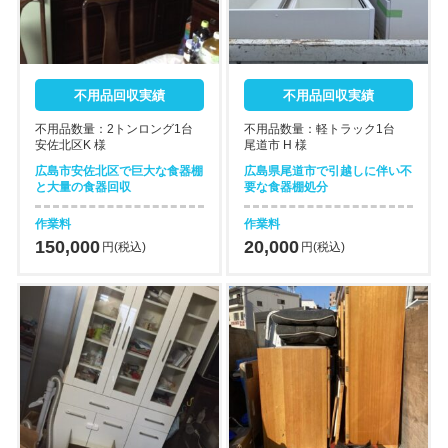
不用品回収実績
不用品回収実績
不用品数量：2トンロング1台
不用品数量：軽トラック1台
安佐北区K 様
尾道市 H 様
広島市安佐北区で巨大な食器棚
広島県尾道市で引越しに伴い不
と大量の食器回収
要な食器棚処分
作業料
作業料
150,000
20,000
円(税込)
円(税込)