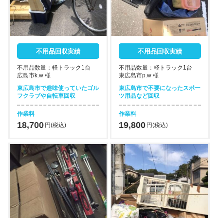
不用品回収実績
不用品回収実績
不用品数量：軽トラック1台
不用品数量：軽トラック1台
広島市k.w 様
東広島市p.w 様
東広島市で趣味使っていたゴル
東広島市で不要になったスポー
フクラブや自転車回収
ツ用品など回収
作業料
作業料
18,700
19,800
円(税込)
円(税込)