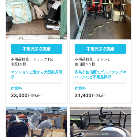
不用品回収実績
不用品回収実績
不用品数量：トラック1台
不用品数量：２トン1
南区i.s 様
佐伯区h.h 様
マンション上階から大型家具回
広島市佐伯区でゴルフクラブや
収
バックなど不用品回収
作業料
作業料
33,000
31,900
円(税込)
円(税込)