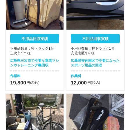
不用品回収実績
不用品回収実績
不用品数量：軽トラック1台
不用品数量：軽トラック1台
三次市n,m 様
安佐南区q.w 様
広島県三次市で不要な乗馬マシ
広島県安佐南区で不要になった
ンやトレーニング機回収
スポーツ用品の回収
作業料
作業料
19,800
12,000
円(税込)
円(税込)