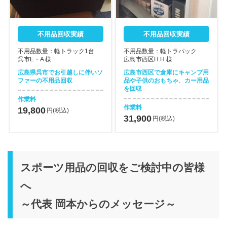
不用品回収実績
不用品回収実績
不用品数量：軽トラック1台
不用品数量：軽トラパック
呉市E・A 様
広島市西区H.H 様
広島県呉市でお引越しに伴いソ
広島市西区で倉庫にキャンプ用
ファーの不用品回収
品や子供のおもちゃ、カー用品
を回収
作業料
作業料
19,800
円(税込)
31,900
円(税込)
スポーツ用品の回収をご検討中の皆様
へ
～代表 岡本からのメッセージ～