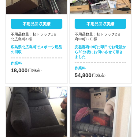
不用品回収実績
不用品回収実績
不用品数量：軽トラック1台
不用品数量：軽トラック2台
北広島町a 様
府中町I・E 様
広島県北広島町でスポーツ用品
安芸郡府中町に即日でお電話か
の回収
ら30分後にお伺いさせて頂き
ました
作業料
作業料
18,000
円(税込)
54,800
円(税込)