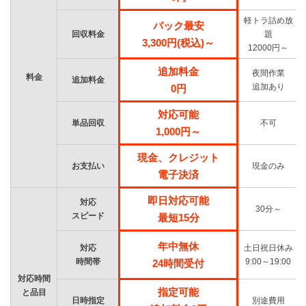
軽トラ詰め放
パック最安
回収料金
題
3,300円(税込)～
12000円～
追加料金
夜間作業
料金
追加料金
追加あり
0円
対応可能
単品回収
不可
1,000円～
現金、クレジット
お支払い
現金のみ
電子決済
即日対応可能
対応
30分～
スピード
最短15分
年中無休
対応
土日祝日休み
時間帯
9:00～19:00
24時間受付
対応時間
指定可能
と品目
日時指定
別途費用