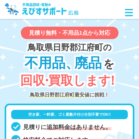
見積り無料・不用品1点から対応
鳥取県日野郡江府町の
不用品
、
廃品
を
回
収
・
買取しま
す
！
鳥取県日野郡江府町最安値
に挑戦！
空き家、一軒家、ゴミ屋敷片付け分別不要でOK!!
見積りに
追加料金はありません。