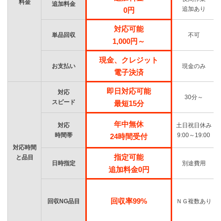
料金
追加料金
追加あり
0円
対応可能
単品回収
不可
1,000円～
現金、クレジット
お支払い
現金のみ
電子決済
即日対応可能
対応
30分～
スピード
最短15分
年中無休
対応
土日祝日休み
時間帯
9:00～19:00
24時間受付
対応時間
指定可能
と品目
日時指定
別途費用
追加料金0円
回収率99%
回収NG品目
ＮＧ複数あり