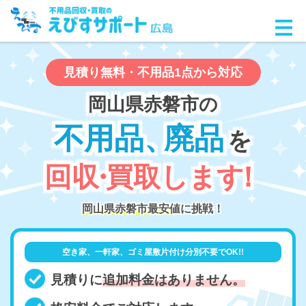
見積り無料・不用品1点から対応
岡山県赤磐市の
不用品
、
廃品
を
回
収
・
買取しま
す
！
岡山県赤磐市最安値
に挑戦！
空き家、一軒家、ゴミ屋敷片付け分別不要でOK!!
見積りに
追加料金はありません。