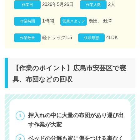
2026年5月26日
2人
作業日
作業人数
1時間
廣田、田澤
作業時間
営業スタッフ
軽トラック1.5
4LDK
作業数量
住居形態
【作業のポイント】広島市安芸区で寝
具、布団などの回収
押入れの中に大量の布団があり運び出
す作業が大変
ベッドの分解も家に傷をつける事なく