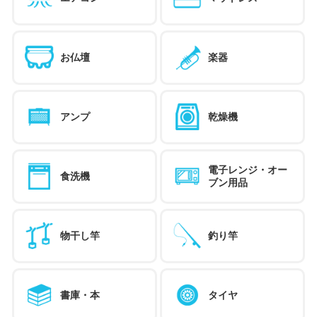
お仏壇
楽器
アンプ
乾燥機
電子レンジ・オー
食洗機
ブン用品
物干し竿
釣り竿
書庫・本
タイヤ