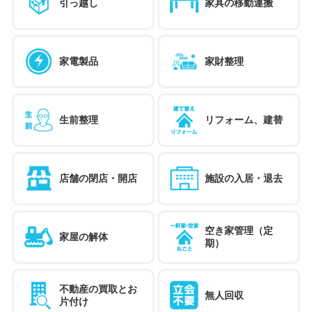
引っ越し
家具の移動運搬
家電製品
家財整理
生前整理
リフォーム、建替
店舗の閉店・開店
施設の入居・退去
空き家管理（定
家屋の解体
期）
不動産の買取とお
無人回収
片付け