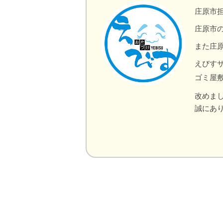
庄原市
庄原市
また庄
えびす
ゴミ屋
改めま
誠にあ