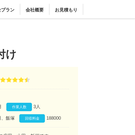
金プラン
会社概要
お見積もり
付け
月
3人
作業人数
田、飯塚
188000
回収料金