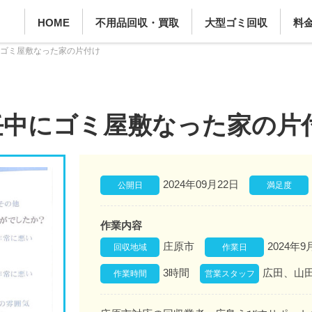
HOME
不用品回収・買取
大型ゴミ回収
料
ゴミ屋敷なった家の片付け
任中にゴミ屋敷なった家の片
2024年09月22日
公開日
満足度
作業内容
庄原市
2024年9
回収地域
作業日
3時間
広田、山
作業時間
営業スタッフ