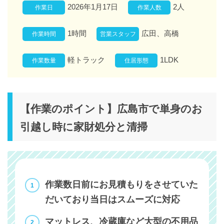
2026年1月17日
2人
作業日
作業人数
1時間
広田、高橋
作業時間
営業スタッフ
軽トラック
1LDK
作業数量
住居形態
【作業のポイント】広島市で単身のお
引越し時に家財処分と清掃
作業数日前にお見積もりをさせていた
だいており当日はスムーズに対応
マットレス、冷蔵庫など大型の不用品